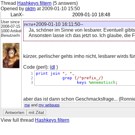
Thread
Hashkeys filtern
(5 answers)
Opened by
pktm
at
2009-01-10 15:50
LanX-
2009-01-10 18:48
User since
pktm+2009-01-10 16:11:50--
2008-07-15
Ja, schöner im Sinne von lesbarer. Eventuell gibt
1000 Artikel
Ansonsten lasse ich das jetzt so. Ich glaube, die F
BenutzerIn
kürzer, perlischer gehts imho nicht, lesbarer wirds
Code (perl): (
dl
)
1
print
join
", "
,
2
grep
{
/^prefix_/
}
3
keys
%mnemotisch
;
aber das ist dann schon Geschmacksfrage... (Ronnie
me
and
my writeups
View full thread
Hashkeys filtern