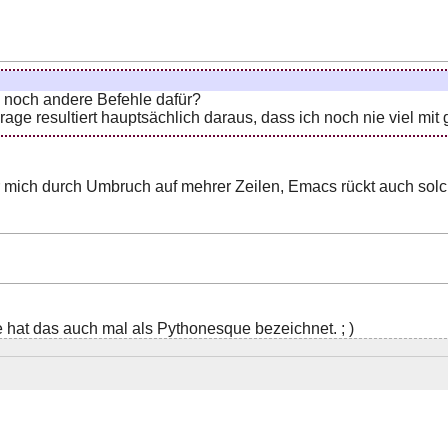
s noch andere Befehle dafür?
rage resultiert hauptsächlich daraus, dass ich noch nie viel mit
 für mich durch Umbruch auf mehrer Zeilen, Emacs rückt auch so
 hat das auch mal als Pythonesque bezeichnet. ; )