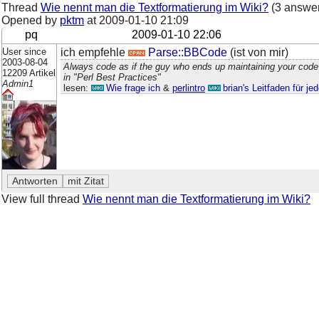
Thread
Wie nennt man die Textformatierung im Wiki?
(3 answe
Opened by
pktm
at
2009-01-10 21:09
pq
2009-01-10 22:06
User since
ich empfehle
Parse::BBCode
(ist von mir)
2003-08-04
Always code as if the guy who ends up maintaining your code
12209 Artikel
in "Perl Best Practices"
Admin1
lesen:
Wie frage ich
&
perlintro
brian's Leitfaden für j
View full thread
Wie nennt man die Textformatierung im Wiki?