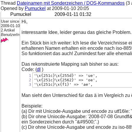
Thread
Dateinamen mit Sonderzeichen / DOS-Kommandos
(3 
Opened by
Pumuckel
at
2009-01-10 20:05
Pumuckel
2009-01-11 01:32
User since
Hi,
2009-01-10
2 Artikel
interessante Idee, leider genau das gleiche Proble
BenutzerIn
Ein Stück bin ich weiter: Ich lese die Verzeichnisse 
erhaltenen Namen erhalten ein encode nach iso-8859
So funktioniert das auch! Zumindest fuer alle ehemalig
Das rekonstruierte Mapping sah bisher so aus:
Code: (
dl
)
1
'\x{251c}\x{255d}' => 'ue',
2
'\x{251c}\x{2562}' => 'oe',
3
'\x{251c}\x{f1}' => 'ae',
Man sieht den Unterschied für das ä im Vergleich zu
Beispiele:
(a) Dir mit Unicode-Ausgabe und encode zu utf16le: 
(b) Dir ohne Uniocde-Ausgabe: '2008-07-08 Grundfl&
ein Sonderzeichen durch "&#9500;".)
(c) Dir ohne Unicode-Ausgabe und encode zu iso-88