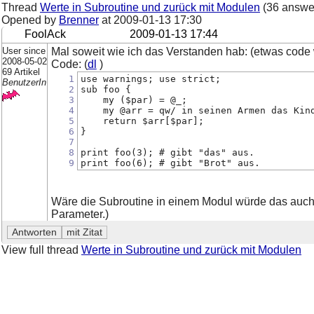
Thread
Werte in Subroutine und zurück mit Modulen
(36 answe
Opened by
Brenner
at
2009-01-13 17:30
FoolAck
2009-01-13 17:44
User since
Mal soweit wie ich das Verstanden hab: (etwas code w
2008-05-02
Code: (
dl
)
69 Artikel
1
use warnings; use strict;
BenutzerIn
2
sub foo {
3
    my ($par) = @_;
4
    my @arr = qw/ in seinen Armen das Kin
5
    return $arr[$par];
6
}
7
8
print foo(3); # gibt "das" aus.
9
print foo(6); # gibt "Brot" aus.
Wäre die Subroutine in einem Modul würde das auch ni
Parameter.)
View full thread
Werte in Subroutine und zurück mit Modulen