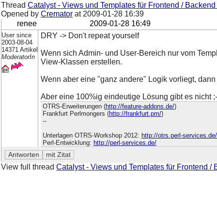
Thread
Catalyst - Views und Templates für Frontend / Backend 
Opened by
Cremator
at
2009-01-28 16:39
renee
2009-01-28 16:49
User since
DRY -> Don't repeat yourself
2003-08-04
14371 Artikel
Wenn sich Admin- und User-Bereich nur vom Templa
ModeratorIn
View-Klassen erstellen.
Wenn aber eine "ganz andere" Logik vorliegt, dann
Aber eine 100%ig eindeutige Lösung gibt es nicht ;-
OTRS-Erweiterungen (
http://feature-addons.de/
)
Frankfurt Perlmongers (
http://frankfurt.pm/
)
--
Unterlagen OTRS-Workshop 2012:
http://otrs.perl-services.d
Perl-Entwicklung:
http://perl-services.de/
View full thread
Catalyst - Views und Templates für Frontend / 