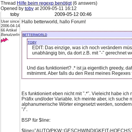
Thread
Hilfe beim regexp benötigt
(6 answers)
Opened by
toby
at
2009-05-11 16:12
toby
2009-05-12 00:46
User since
Hallo betterworld, hallo Forum!
2006-04-14
66 Artikel
betterworld
BenutzerIn
toby
EDIT: Das einzige, was ich noch verändern müss
unabhängig bin, da dort z.B. mit "-" gerechnet 
Und das funktioniert? .* ist ja eigentlich greedy, d
mitnimmt. Aber falls du den Rest meines Regexes ve
Es funktioniert eben nicht mit ".*". Vieleicht habe i
Präfix und/oder Variable. Ich meinte aber, ich suche 
alphanumerische Wörter eingesetzt werden, sondern w
"/".
BSP für $line:
$line="AUTO/PKW::GESCHWINDIGKEIT-HOECHS