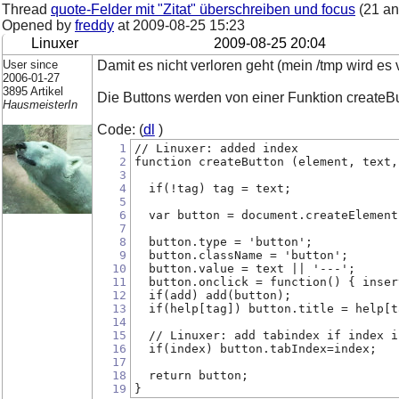
Thread
quote-Felder mit "Zitat" überschreiben und focus
(21 an
Opened by
freddy
at
2009-08-25 15:23
Linuxer
2009-08-25 20:04
User since
Damit es nicht verloren geht (mein /tmp wird es v
2006-01-27
3895 Artikel
Die Buttons werden von einer Funktion createBut
HausmeisterIn
Code: (
dl
)
1
// Linuxer: added index
2
function createButton (element, text,
3
4
  if(!tag) tag = text;
5
6
  var button = document.createElement
7
8
  button.type = 'button';
9
  button.className = 'button';
10
  button.value = text || '---';
11
  button.onclick = function() { inser
12
  if(add) add(button);
13
  if(help[tag]) button.title = help[t
14
15
  // Linuxer: add tabindex if index i
16
  if(index) button.tabIndex=index;
17
18
  return button;
19
}