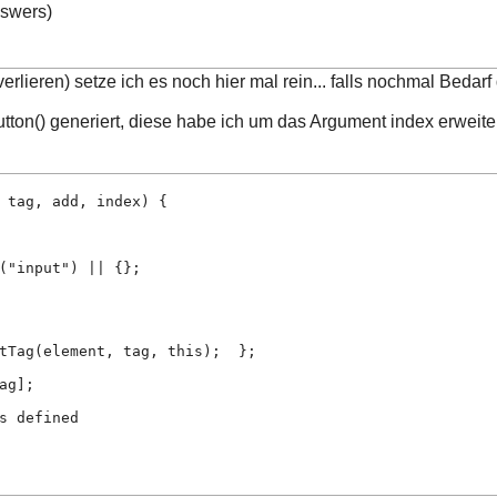
swers)
erlieren) setze ich es noch hier mal rein... falls nochmal Bedarf
ton() generiert, diese habe ich um das Argument index erweiter
 tag, add, index) {
("input") || {};
tTag(element, tag, this);  };
ag];
s defined