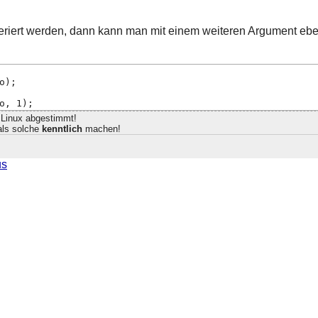
riert werden, dann kann man mit einem weiteren Argument eben
o);
o, 1);
 Linux abgestimmt!
 als solche
kenntlich
machen!
us