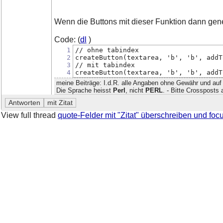
Wenn die Buttons mit dieser Funktion dann gene
Code: (
dl
)
1
// ohne tabindex
2
createButton(textarea, 'b', 'b', addT
3
// mit tabindex
4
createButton(textarea, 'b', 'b', addT
meine Beiträge: I.d.R. alle Angaben ohne Gewähr und auf
Die Sprache heisst
Perl
, nicht
PERL
. - Bitte Crossposts
View full thread
quote-Felder mit "Zitat" überschreiben und foc