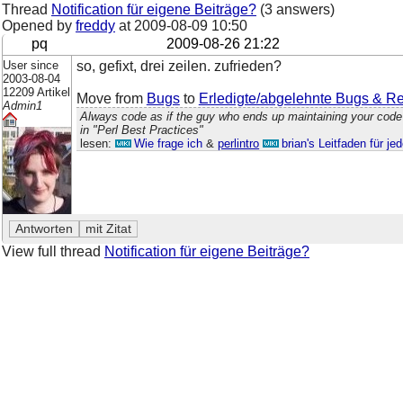
Thread
Notification für eigene Beiträge?
(3 answers)
Opened by
freddy
at
2009-08-09 10:50
pq
2009-08-26 21:22
User since
so, gefixt, drei zeilen. zufrieden?
2003-08-04
12209 Artikel
Move from
Bugs
to
Erledigte/abgelehnte Bugs & R
Admin1
Always code as if the guy who ends up maintaining your code
in "Perl Best Practices"
lesen:
Wie frage ich
&
perlintro
brian's Leitfaden für j
View full thread
Notification für eigene Beiträge?