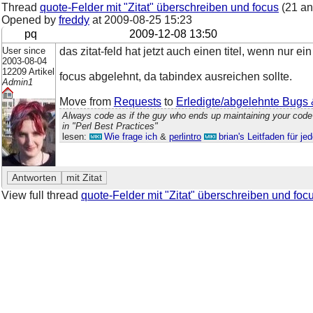
Thread
quote-Felder mit "Zitat" überschreiben und focus
(21 an
Opened by
freddy
at
2009-08-25 15:23
pq
2009-12-08 13:50
User since
das zitat-feld hat jetzt auch einen titel, wenn nur ein
2003-08-04
12209 Artikel
focus abgelehnt, da tabindex ausreichen sollte.
Admin1
Move from
Requests
to
Erledigte/abgelehnte Bugs
Always code as if the guy who ends up maintaining your code
in "Perl Best Practices"
lesen:
Wie frage ich
&
perlintro
brian's Leitfaden für j
View full thread
quote-Felder mit "Zitat" überschreiben und foc