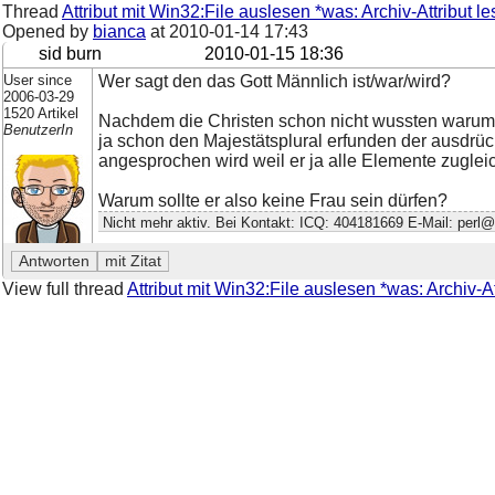
Thread
Attribut mit Win32:File auslesen *was: Archiv-Attribut l
Opened by
bianca
at
2010-01-14 17:43
sid burn
2010-01-15 18:36
User since
Wer sagt den das Gott Männlich ist/war/wird?
2006-03-29
1520 Artikel
Nachdem die Christen schon nicht wussten warum i
BenutzerIn
ja schon den Majestätsplural erfunden der ausdrück
angesprochen wird weil er ja alle Elemente zugleich
Warum sollte er also keine Frau sein dürfen?
Nicht mehr aktiv. Bei Kontakt: ICQ: 404181669 E-Mail: perl@
View full thread
Attribut mit Win32:File auslesen *was: Archiv-A