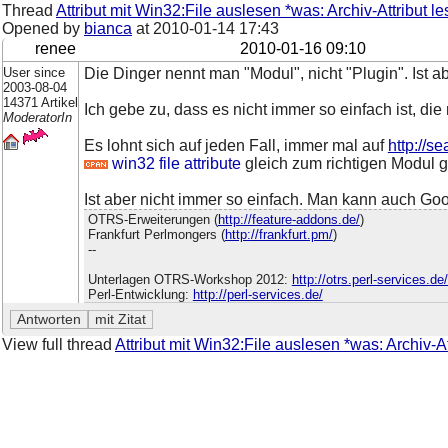
Thread
Attribut mit Win32:File auslesen *was: Archiv-Attribut l
Opened by
bianca
at
2010-01-14 17:43
renee
2010-01-16 09:10
User since
Die Dinger nennt man "Modul", nicht "Plugin". Ist abe
2003-08-04
14371 Artikel
Ich gebe zu, dass es nicht immer so einfach ist, di
ModeratorIn
Es lohnt sich auf jeden Fall, immer mal auf
http://s
win32 file attribute
gleich zum richtigen Modul
Ist aber nicht immer so einfach. Man kann auch Goo
OTRS-Erweiterungen (
http://feature-addons.de/
)
Frankfurt Perlmongers (
http://frankfurt.pm/
)
--
Unterlagen OTRS-Workshop 2012:
http://otrs.perl-services.d
Perl-Entwicklung:
http://perl-services.de/
View full thread
Attribut mit Win32:File auslesen *was: Archiv-A