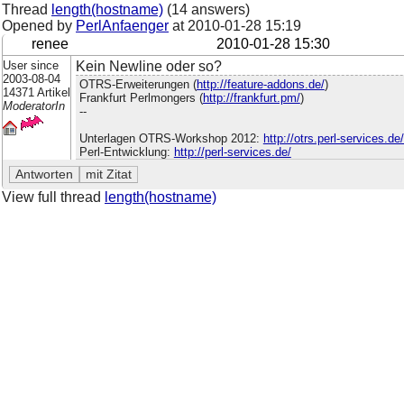
Thread
length(hostname)
(14 answers)
Opened by
PerlAnfaenger
at
2010-01-28 15:19
renee
2010-01-28 15:30
User since
Kein Newline oder so?
2003-08-04
OTRS-Erweiterungen (
http://feature-addons.de/
)
14371 Artikel
Frankfurt Perlmongers (
http://frankfurt.pm/
)
ModeratorIn
--
Unterlagen OTRS-Workshop 2012:
http://otrs.perl-services.d
Perl-Entwicklung:
http://perl-services.de/
View full thread
length(hostname)