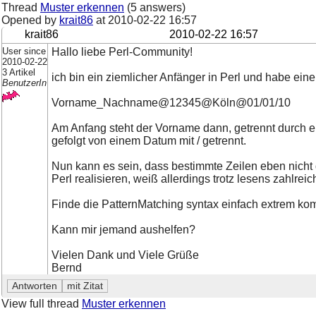
Thread
Muster erkennen
(5 answers)
Opened by
krait86
at
2010-02-22 16:57
krait86
2010-02-22 16:57
User since
Hallo liebe Perl-Community!
2010-02-22
3 Artikel
ich bin ein ziemlicher Anfänger in Perl und habe eine
BenutzerIn
Vorname_Nachname@12345@Köln@01/01/10
Am Anfang steht der Vorname dann, getrennt durch e
gefolgt von einem Datum mit / getrennt.
Nun kann es sein, dass bestimmte Zeilen eben nicht
Perl realisieren, weiß allerdings trotz lesens zahlreic
Finde die PatternMatching syntax einfach extrem komp
Kann mir jemand aushelfen?
Vielen Dank und Viele Grüße
Bernd
View full thread
Muster erkennen