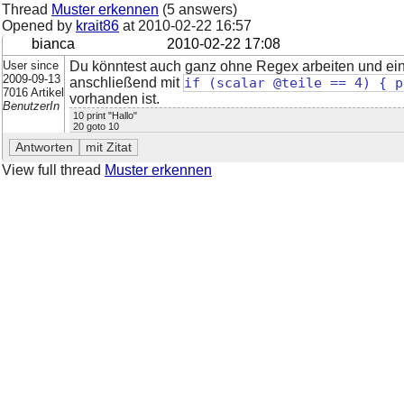
Thread
Muster erkennen
(5 answers)
Opened by
krait86
at
2010-02-22 16:57
bianca
2010-02-22 17:08
User since
Du könntest auch ganz ohne Regex arbeiten und einf
2009-09-13
anschließend mit
if (scalar @teile == 4) { 
7016 Artikel
vorhanden ist.
BenutzerIn
10 print "Hallo"
20 goto 10
View full thread
Muster erkennen