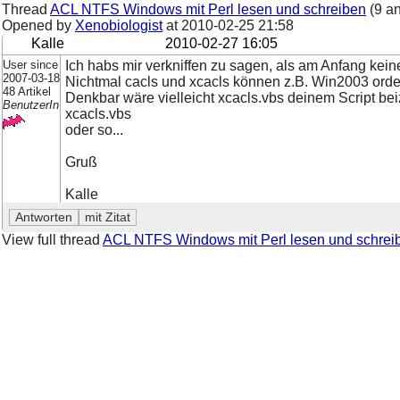
Thread
ACL NTFS Windows mit Perl lesen und schreiben
(9 a
Opened by
Xenobiologist
at
2010-02-25 21:58
Kalle
2010-02-27 16:05
User since
Ich habs mir verkniffen zu sagen, als am Anfang keine
2007-03-18
Nichtmal cacls und xcacls können z.B. Win2003 orde
48 Artikel
Denkbar wäre vielleicht xcacls.vbs deinem Script bei
BenutzerIn
xcacls.vbs
oder so...
Gruß
Kalle
View full thread
ACL NTFS Windows mit Perl lesen und schrei