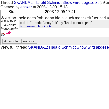
Thread
SKANDAL: Harald Schmidt Show wird abgesetzt
(39 a
Opened by
esskar
at
2003-12-09 15:18
Strat
2003-12-09 17:41
User since
seid doch froh! dann bleibt euch mehr zeit fuer perl u
2003-08-04
perl -le "s::*erlco'unaty.'.dk':e,y;*kn:ai;penmic;;print"
5246 Artikel
http://www.fabiani.net/
ModeratorIn
View full thread
SKANDAL: Harald Schmidt Show wird abgeset