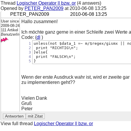
Thread
Logischer Operator || bzw. or
(4 answers)
Opened by
PETER_PAN2009
at
2010-06-08 13:25
PETER_PAN2009
2010-06-08 13:25
User since
Hallo zusammen!
2009-08-24
111 Artikel
Ich möchte ganz gerne in einer Schleife zwei Werte 
BenutzerIn
Code: (
dl
)
1
unless(not $data_1 =~ m/$regex/gismx || n
2
 print "RICHTIG\n";
3
}else{
4
 print "FALSCH\n";
5
}
Wenn der erste Ausdruck wahr ist, wird er zweite gar
zu implementieren geht??
Vielen Dank
Gruß
Peter
View full thread
Logischer Operator || bzw. or