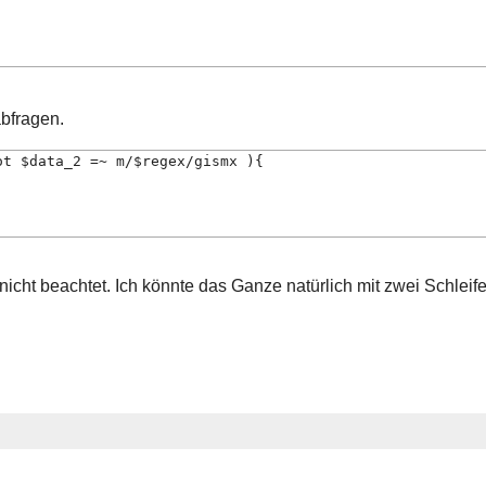
abfragen.
ot $data_2 =~ m/$regex/gismx ){
 nicht beachtet. Ich könnte das Ganze natürlich mit zwei Schleif