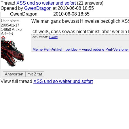
Thread
XSS und so weiter und sofort
(21 answers)
Opened by
GwenDragon
at
2010-06-08 18:55
GwenDragon
2010-06-08 18:55
User since
Wie man ganz bewusst Hinweise bezüglich XSS 
2005-01-17
14950 Artikel
Ich weiß, dass sowas nicht fair ist, aber wer e
Admin1
die Drachin
Gwen
Meine Perl-Artikel
·
perldev – verschiedene Perl-Versione
View full thread
XSS und so weiter und sofort