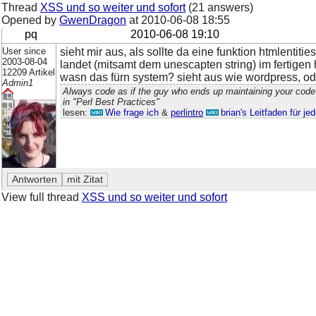
Thread
XSS und so weiter und sofort
(21 answers)
Opened by
GwenDragon
at
2010-06-08 18:55
pq
2010-06-08 19:10
User since
sieht mir aus, als sollte da eine funktion htmlentit
2003-08-04
landet (mitsamt dem unescapten string) im fertigen h
12209 Artikel
wasn das fürn system? sieht aus wie wordpress, o
Admin1
Always code as if the guy who ends up maintaining your code
in "Perl Best Practices"
lesen:
Wie frage ich
&
perlintro
brian's Leitfaden für j
View full thread
XSS und so weiter und sofort