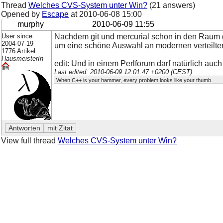
Thread
Welches CVS-System unter Win?
(21 answers)
Opened by
Escape
at
2010-06-08 15:00
murphy
2010-06-09 11:55
User since
Nachdem git und mercurial schon in den Raum ge
2004-07-19
um eine schöne Auswahl an modernen verteilten 
1776 Artikel
HausmeisterIn
edit: Und in einem Perlforum darf natürlich auc
Last edited: 2010-06-09 12:01:47 +0200 (CEST)
When C++ is your hammer, every problem looks like your thumb.
View full thread
Welches CVS-System unter Win?