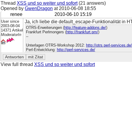
Thread
XSS und so weiter und sofort
(21 answers)
Opened by
GwenDragon
at
2010-06-08 18:55
renee
2010-06-10 15:19
User since
Ja, ich liebe die default_escape-Funktionalität in
2003-08-04
OTRS-Erweiterungen (
http://feature-addons.de/
)
14371 Artikel
Frankfurt Perlmongers (
http://frankfurt.pm/
)
ModeratorIn
--
Unterlagen OTRS-Workshop 2012:
http://otrs.perl-services.d
Perl-Entwicklung:
http://perl-services.de/
View full thread
XSS und so weiter und sofort