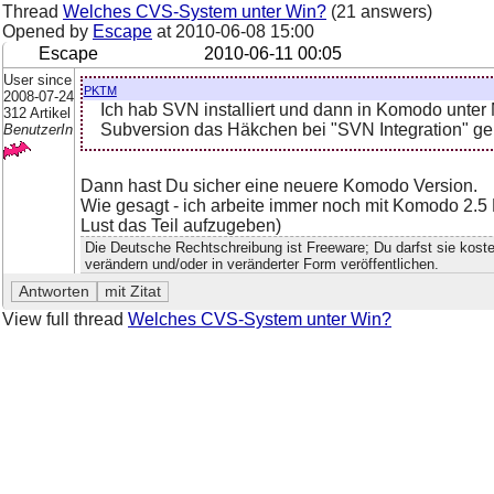
Thread
Welches CVS-System unter Win?
(21 answers)
Opened by
Escape
at
2010-06-08 15:00
Escape
2010-06-11 00:05
User since
pktm
2008-07-24
Ich hab SVN installiert und dann in Komodo unter 
312 Artikel
Subversion das Häkchen bei "SVN Integration" gem
BenutzerIn
Dann hast Du sicher eine neuere Komodo Version.
Wie gesagt - ich arbeite immer noch mit Komodo 2.5 P
Lust das Teil aufzugeben)
Die Deutsche Rechtschreibung ist Freeware; Du darfst sie kosten
verändern und/oder in veränderter Form veröffentlichen.
View full thread
Welches CVS-System unter Win?