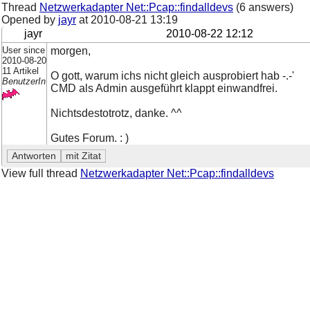
Thread
Netzwerkadapter Net::Pcap::findalldevs
(6 answers)
Opened by
jayr
at
2010-08-21 13:19
jayr
2010-08-22 12:12
User since
morgen,
2010-08-20
11 Artikel
O gott, warum ichs nicht gleich ausprobiert hab -.-'
BenutzerIn
CMD als Admin ausgeführt klappt einwandfrei.
Nichtsdestotrotz, danke. ^^
Gutes Forum. : )
View full thread
Netzwerkadapter Net::Pcap::findalldevs