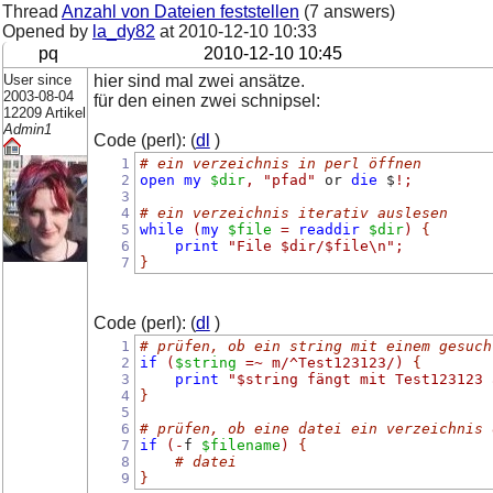
Thread
Anzahl von Dateien feststellen
(7 answers)
Opened by
la_dy82
at
2010-12-10 10:33
pq
2010-12-10 10:45
User since
hier sind mal zwei ansätze.
2003-08-04
für den einen zwei schnipsel:
12209 Artikel
Admin1
Code (perl): (
dl
)
1
# ein verzeichnis in perl öffnen
2
open
my
$dir
,
"pfad"
 or 
die
 $
!;
3
4
# ein verzeichnis iterativ auslesen
5
while
(
my
$file
=
readdir
$dir
)
{
6
print
"File $dir/$file\n"
;
7
}
Code (perl): (
dl
)
1
# prüfen, ob ein string mit einem gesuch
2
if
(
$string
=~
m/^Test123123/
)
{
3
print
"$string fängt mit Test123123 
4
}
5
6
# prüfen, ob eine datei ein verzeichnis 
7
if
(-
f 
$filename
)
{
8
# datei
9
}