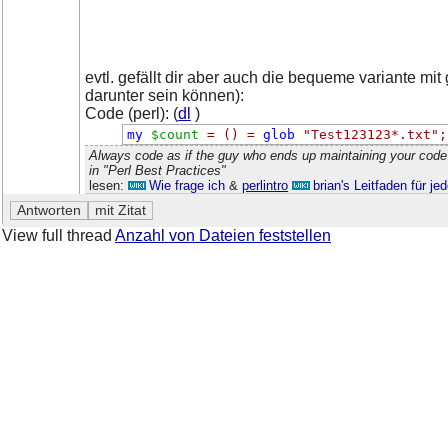
evtl. gefällt dir aber auch die bequeme variante mit
darunter sein können):
Code (perl): (
dl
)
my
$count
=
()
=
glob
"Test123123*.txt"
;
Always code as if the guy who ends up maintaining your code
in "Perl Best Practices"
lesen:
Wie frage ich
&
perlintro
brian's Leitfaden für j
View full thread
Anzahl von Dateien feststellen