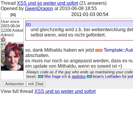
Thread
XSS und so weiter und sofort
(21 answers)
Opened by
GwenDragon
at
2010-06-08 18:55
pq
2011-01-03 00:54
User since
pq
2003-08-04
und gleichzeitig wird z.b. bei webentwicklung def
12209 Artikel
selbst wenn, wird es nicht gefördert.
Admin1
so, dank Mithaldu haben wir jetzt
Template::Aut
abschalten.
es muss nur noch so angepasst werden, dass es nur b
ein update von Mithaldu, wenn es soweit ist =)
Always code as if the guy who ends up maintaining your code 
lesen:
Wie frage ich
&
perlintro
brian's Leitfaden für j
View full thread
XSS und so weiter und sofort