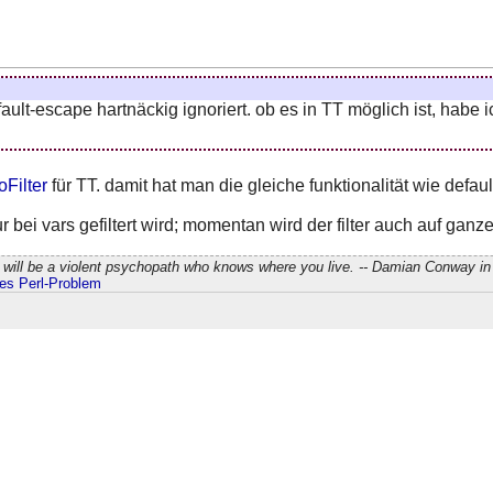
ault-escape hartnäckig ignoriert. ob es in TT möglich ist, habe i
oFilter
für TT. damit hat man die gleiche funktionalität wie defau
ei vars gefiltert wird; momentan wird der filter auch auf ganze 
will be a violent psychopath who knows where you live. -- Damian Conway in 
edes Perl-Problem