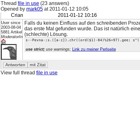
Thread
file in use
(23 answers)
Opened by
mark05
at
2011-01-12 10:05
Crian
2011-01-12 10:16
User since
Falls du keinen Einfluss auf den schreibenden Proz
2003-08-04
das erste Mal gefunden wurde. Das ist natürlich eine
5881 Artikel
(schlechte) Lösung.
ModeratorIn
s--Pevna-;s.([a-z]).chr((ord($1)-84)%26+97).gee; s^(
use strict;
use warnings;
Link zu meiner Perlseite
View full thread
file in use