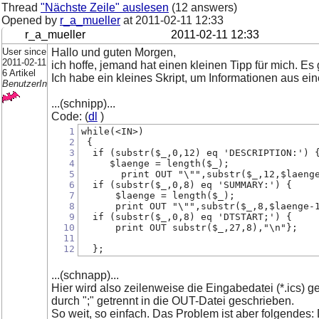
Thread
"Nächste Zeile" auslesen
(12 answers)
Opened by
r_a_mueller
at
2011-02-11 12:33
r_a_mueller
2011-02-11 12:33
User since
Hallo und guten Morgen,
2011-02-11
ich hoffe, jemand hat einen kleinen Tipp für mich. Es
6 Artikel
Ich habe ein kleines Skript, um Informationen aus ei
BenutzerIn
...(schnipp)...
Code: (
dl
)
1
while(<IN>)
2
 {
3
  if (substr($_,0,12) eq 'DESCRIPTION:') 
4
     $laenge = length($_);
5
       print OUT "\"",substr($_,12,$laeng
6
  if (substr($_,0,8) eq 'SUMMARY:') {
7
      $laenge = length($_);
8
      print OUT "\"",substr($_,8,$laenge-
9
  if (substr($_,0,8) eq 'DTSTART;') {
10
      print OUT substr($_,27,8),"\n"};
11
12
  };
...(schnapp)...
Hier wird also zeilenweise die Eingabedatei (*.ic
durch ";" getrennt in die OUT-Datei geschrieben.
So weit, so einfach. Das Problem ist aber folgendes