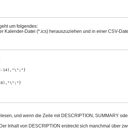
 geht um folgendes:
ner Kalender-Datei (*.ics) herauszuziehen und in einer CSV-Dat
{
e-14),"\";"}
10),"\";"}
s) gelesen, und wenn die Zeile mit DESCRIPTION, SUMMARY ode
: Der Inhalt von DESCRIPTION erstreckt sich manchmal über zwe