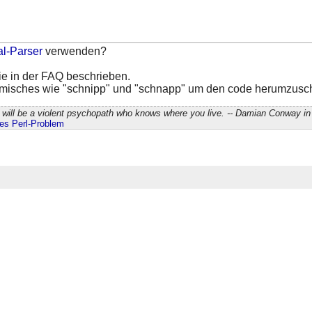
al-Parser
verwenden?
ie in der FAQ beschrieben.
omisches wie "schnipp" und "schnapp" um den code herumzusc
will be a violent psychopath who knows where you live. -- Damian Conway in 
edes Perl-Problem