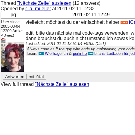
Thread
"Nächste Zeile" auslesen
(12 answers)
Opened by
r_a_mueller
at
2011-02-11 12:33
pq
2011-02-11 12:49
User since
vielleicht möchtest du der einfachheit halber
iC
2003-08-04
12209 Artikel
edit: bitte das nächste mal code-tags verwenden, w
Admin1
dann brauchst du auch nicht umständlich sowas k
Last edited: 2011-02-11 12:51:04 +0100 (CET)
Always code as if the guy who ends up maintaining your code 
lesen:
Wie frage ich
&
perlintro
brian's Leitfaden für j
View full thread
"Nächste Zeile" auslesen