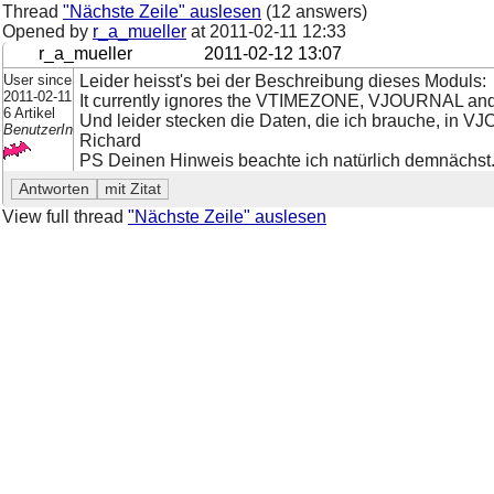
Thread
"Nächste Zeile" auslesen
(12 answers)
Opened by
r_a_mueller
at
2011-02-11 12:33
r_a_mueller
2011-02-12 13:07
User since
Leider heisst's bei der Beschreibung dieses Moduls:
2011-02-11
It currently ignores the VTIMEZONE, VJOURNAL a
6 Artikel
Und leider stecken die Daten, die ich brauche, in V
BenutzerIn
Richard
PS Deinen Hinweis beachte ich natürlich demnächst
View full thread
"Nächste Zeile" auslesen