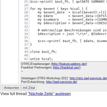
25
$csv->print( $out_fh, [ qw(DATE SUMMARY 
26
27
for my $event ( keys %ical ) {
28
    my $event_data  = $ical{$event}->[1]
29
    my $date        = $event_data->{DTST
30
    my $summary     = $event_data->{SUMM
31
    my $description = $event_data->{DESC
32
33
    # mehrzeilige Beschreibungen sind in
34
    $description = join "\r\n", @{$descr
35
36
    $csv->print( $out_fh, [ $date, $summ
37
}
38
39
close $out_fh;
40
41
untie %ical;
OTRS-Erweiterungen (
http://feature-addons.de/
)
Frankfurt Perlmongers (
http://frankfurt.pm/
)
--
Unterlagen OTRS-Workshop 2012:
http://otrs.perl-services.d
Perl-Entwicklung:
http://perl-services.de/
View full thread
"Nächste Zeile" auslesen