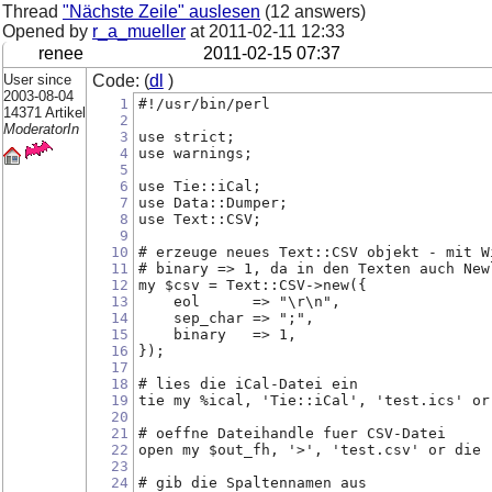
Thread
"Nächste Zeile" auslesen
(12 answers)
Opened by
r_a_mueller
at
2011-02-11 12:33
renee
2011-02-15 07:37
User since
Code: (
dl
)
2003-08-04
1
#!/usr/bin/perl
14371 Artikel
2
ModeratorIn
3
use strict;
4
use warnings;
5
6
use Tie::iCal;
7
use Data::Dumper;
8
use Text::CSV;
9
10
# erzeuge neues Text::CSV objekt - mit W
11
# binary => 1, da in den Texten auch New
12
my $csv = Text::CSV->new({
13
    eol      => "\r\n",
14
    sep_char => ";",
15
    binary   => 1,
16
});
17
18
# lies die iCal-Datei ein
19
tie my %ical, 'Tie::iCal', 'test.ics' or
20
21
# oeffne Dateihandle fuer CSV-Datei
22
open my $out_fh, '>', 'test.csv' or die 
23
24
# gib die Spaltennamen aus