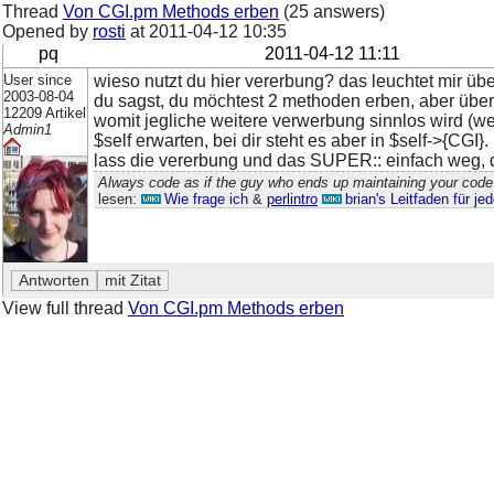
Thread
Von CGI.pm Methods erben
(25 answers)
Opened by
rosti
at
2011-04-12 10:35
pq
2011-04-12 11:11
User since
wieso nutzt du hier vererbung? das leuchtet mir übe
2003-08-04
du sagst, du möchtest 2 methoden erben, aber übersch
12209 Artikel
womit jegliche weitere verwerbung sinnlos wird (we
Admin1
$self erwarten, bei dir steht es aber in $self->{CGI}.
lass die vererbung und das SUPER:: einfach weg, de
Always code as if the guy who ends up maintaining your code 
lesen:
Wie frage ich
&
perlintro
brian's Leitfaden für j
View full thread
Von CGI.pm Methods erben