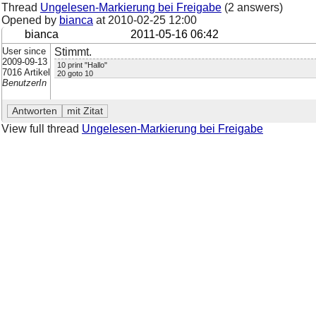
Thread
Ungelesen-Markierung bei Freigabe
(2 answers)
Opened by
bianca
at
2010-02-25 12:00
bianca
2011-05-16 06:42
User since
Stimmt.
2009-09-13
10 print "Hallo"
7016 Artikel
20 goto 10
BenutzerIn
View full thread
Ungelesen-Markierung bei Freigabe