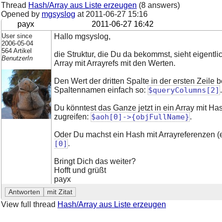
Thread
Hash/Array aus Liste erzeugen
(8 answers)
Opened by
mgsyslog
at
2011-06-27 15:16
payx
2011-06-27 16:42
User since
Hallo mgsyslog,
2006-05-04
564 Artikel
die Struktur, die Du da bekommst, sieht eigent
BenutzerIn
Array mit Arrayrefs mit den Werten.
Den Wert der dritten Spalte in der ersten Zeile
Spaltennamen einfach so:
$queryColumns[2]
.
Du könntest das Ganze jetzt in ein Array mit H
zugreifen:
$aoh[0]->{objFullName}
.
Oder Du machst ein Hash mit Arrayreferenzen (e
[0]
.
Bringt Dich das weiter?
Hofft und grüßt
payx
View full thread
Hash/Array aus Liste erzeugen