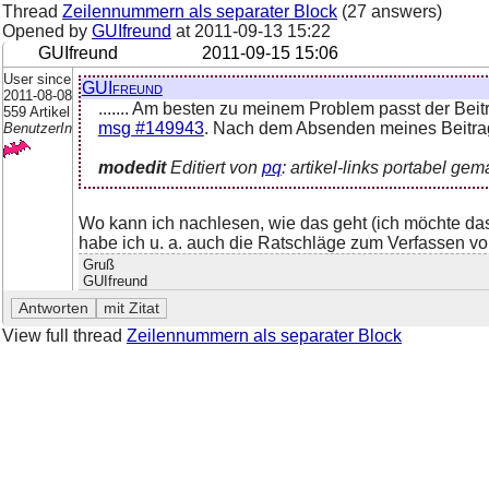
Thread
Zeilennummern als separater Block
(27 answers)
Opened by
GUIfreund
at
2011-09-13 15:22
GUIfreund
2011-09-15 15:06
User since
GUIfreund
2011-08-08
....... Am besten zu meinem Problem passt der Beit
559 Artikel
msg #149943
. Nach dem Absenden meines Beitr
BenutzerIn
modedit
Editiert von
pq
: artikel-links portabel gem
Wo kann ich nachlesen, wie das geht (ich möchte da
habe ich u. a. auch die Ratschläge zum Verfassen vo
Gruß
GUIfreund
View full thread
Zeilennummern als separater Block