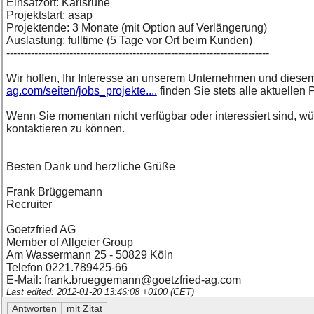
Einsatzort: Karlsruhe
Projektstart: asap
Projektende: 3 Monate (mit Option auf Verlängerung)
Auslastung: fulltime (5 Tage vor Ort beim Kunden)
---------------------------------------------------------------------------
Wir hoffen, Ihr Interesse an unserem Unternehmen und diese
ag.com/seiten/jobs_projekte....
finden Sie stets alle aktuellen
Wenn Sie momentan nicht verfügbar oder interessiert sind, w
kontaktieren zu können.
Besten Dank und herzliche Grüße
Frank Brüggemann
Recruiter
Goetzfried AG
Member of Allgeier Group
Am Wassermann 25 - 50829 Köln
Telefon 0221.789425-66
E-Mail: frank.brueggemann@goetzfried-ag.com
Last edited: 2012-01-20 13:46:08 +0100 (CET)