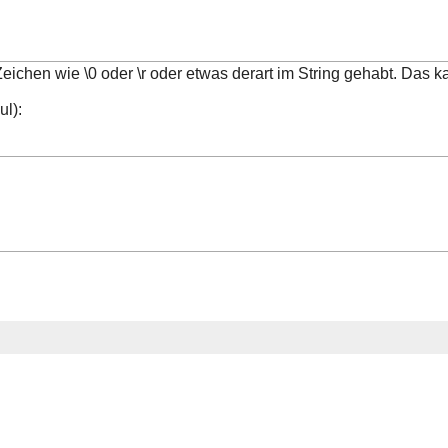
s Zeichen wie \0 oder \r oder etwas derart im String gehabt. D
ul):