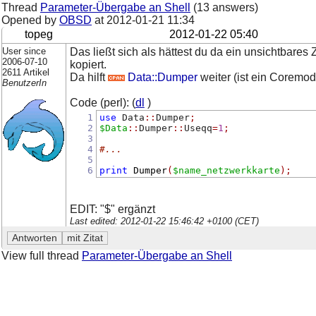
Thread
Parameter-Übergabe an Shell
(13 answers)
Opened by
OBSD
at
2012-01-21 11:34
topeg
2012-01-22 05:40
User since
Das ließt sich als hättest du da ein unsichtbare
2006-07-10
kopiert.
2611 Artikel
Da hilft
Data::Dumper
weiter (ist ein Coremod
BenutzerIn
Code (perl): (
dl
)
1
use
 Data
::
Dumper
;
2
$Data
::
Dumper
::
Useqq
=
1
;
3
4
#...
5
6
print
Dumper
(
$name_netzwerkkarte
);
EDIT: "$" ergänzt
Last edited: 2012-01-22 15:46:42 +0100 (CET)
View full thread
Parameter-Übergabe an Shell