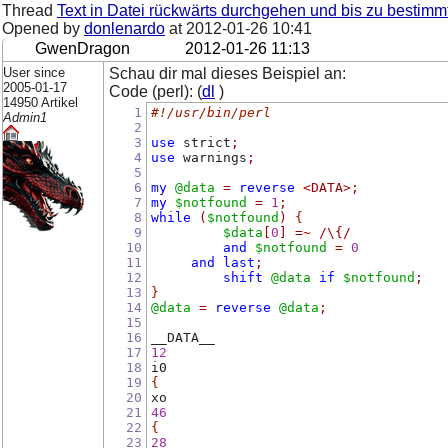
Thread
Text in Datei rückwärts durchgehen und bis zu bestim
Opened by
donlenardo
at
2012-01-26 10:41
GwenDragon
2012-01-26 11:13
User since
Schau dir mal dieses Beispiel an:
2005-01-17
Code (perl): (
dl
)
14950 Artikel
1
#!/usr/bin/perl
Admin1
2
3
use
 strict
;
4
use
 warnings
;
5
6
my
@data
=
reverse
<DATA>
;
7
my
$notfound
=
1
;
8
while
(
$notfound
)
{
9
$data
[
0
]
=~
/\{/
10
and
$notfound
=
0
11
and
last
;
12
shift
@data
if
$notfound
;
13
}
14
@data
=
reverse
@data
;
15
16
__DATA__
17
12
18
i0
19
{
20
xo
21
46
22
{
23
28