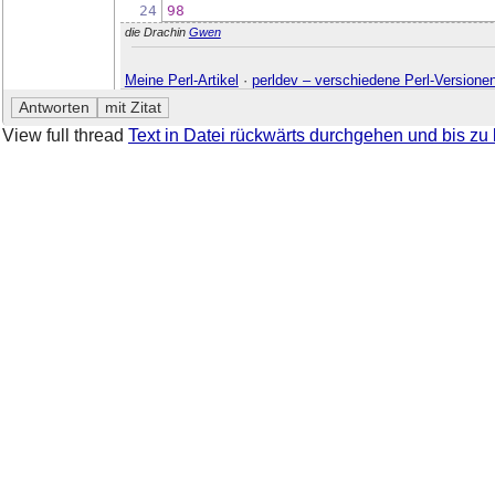
24
98
die Drachin
Gwen
Meine Perl-Artikel
·
perldev – verschiedene Perl-Versione
View full thread
Text in Datei rückwärts durchgehen und bis z