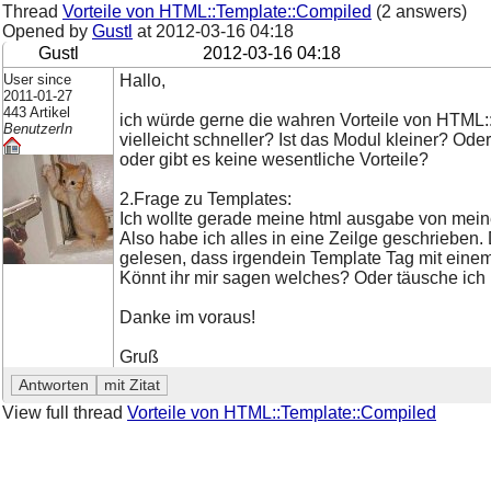
Thread
Vorteile von HTML::Template::Compiled
(2 answers)
Opened by
Gustl
at
2012-03-16 04:18
Gustl
2012-03-16 04:18
User since
Hallo,
2011-01-27
443 Artikel
ich würde gerne die wahren Vorteile von HTM
BenutzerIn
vielleicht schneller? Ist das Modul kleiner? O
oder gibt es keine wesentliche Vorteile?
2.Frage zu Templates:
Ich wollte gerade meine html ausgabe von meine
Also habe ich alles in eine Zeilge geschriebe
gelesen, dass irgendein Template Tag mit einem 
Könnt ihr mir sagen welches? Oder täusche ich
Danke im voraus!
Gruß
View full thread
Vorteile von HTML::Template::Compiled