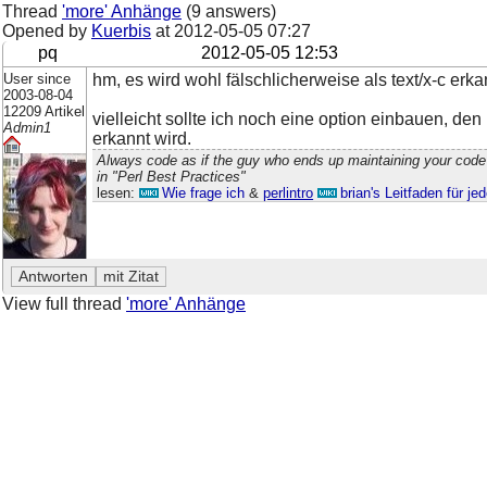
Thread
'more' Anhänge
(9 answers)
Opened by
Kuerbis
at
2012-05-05 07:27
pq
2012-05-05 12:53
User since
hm, es wird wohl fälschlicherweise als text/x-c erka
2003-08-04
12209 Artikel
vielleicht sollte ich noch eine option einbauen, den 
Admin1
erkannt wird.
Always code as if the guy who ends up maintaining your code
in "Perl Best Practices"
lesen:
Wie frage ich
&
perlintro
brian's Leitfaden für j
View full thread
'more' Anhänge