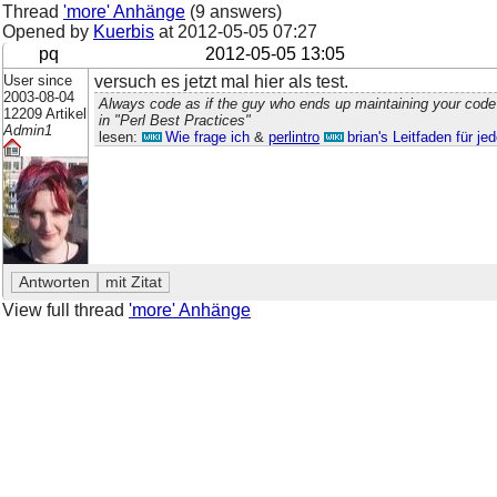
Thread
'more' Anhänge
(9 answers)
Opened by
Kuerbis
at
2012-05-05 07:27
pq
2012-05-05 13:05
User since
versuch es jetzt mal hier als test.
2003-08-04
Always code as if the guy who ends up maintaining your code
12209 Artikel
in "Perl Best Practices"
Admin1
lesen:
Wie frage ich
&
perlintro
brian's Leitfaden für j
View full thread
'more' Anhänge