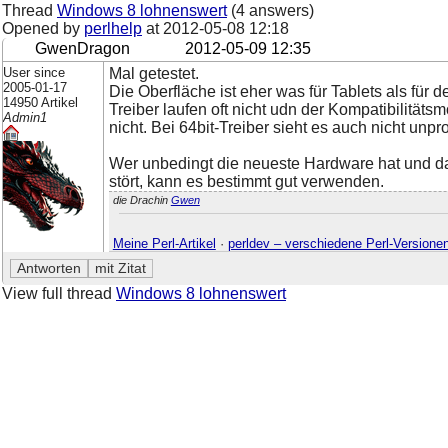
Thread
Windows 8 lohnenswert
(4 answers)
Opened by
perlhelp
at
2012-05-08 12:18
GwenDragon
2012-05-09 12:35
User since
Mal getestet.
2005-01-17
Die Oberfläche ist eher was für Tablets als für
14950 Artikel
Treiber laufen oft nicht udn der Kompatibilitätsm
Admin1
nicht. Bei 64bit-Treiber sieht es auch nicht unp
Wer unbedingt die neueste Hardware hat und d
stört, kann es bestimmt gut verwenden.
die Drachin
Gwen
Meine Perl-Artikel
·
perldev – verschiedene Perl-Versione
View full thread
Windows 8 lohnenswert