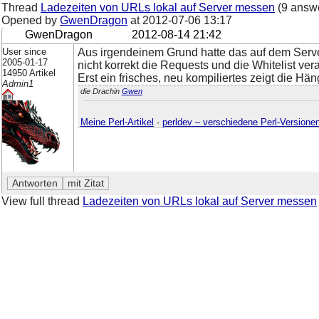
Thread
Ladezeiten von URLs lokal auf Server messen
(9 answ
Opened by
GwenDragon
at
2012-07-06 13:17
GwenDragon
2012-08-14 21:42
User since
Aus irgendeinem Grund hatte das auf dem Serve
2005-01-17
nicht korrekt die Requests und die Whitelist verar
14950 Artikel
Erst ein frisches, neu kompiliertes zeigt die Hän
Admin1
die Drachin
Gwen
Meine Perl-Artikel
·
perldev – verschiedene Perl-Versione
View full thread
Ladezeiten von URLs lokal auf Server messen