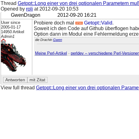
Thread
Getopt::Long einer von drei optionalen Parametern m
Opened by
roli
at
2012-09-20 10:53
GwenDragon
2012-09-20 16:21
User since
Probiere doch mal
Getopt::Valid
.
2005-01-17
Soweit ich den Code auf Github überflogen habe
14950 Artikel
Option dann im Modul eine Fehlermeldung erze
Admin1
die Drachin
Gwen
Meine Perl-Artikel
·
perldev – verschiedene Perl-Versione
View full thread
Getopt::Long einer von drei optionalen Para