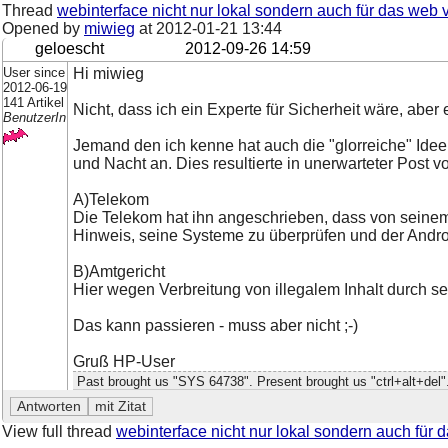
Thread
webinterface nicht nur lokal sondern auch für das web
Opened by
miwieg
at
2012-01-21 13:44
geloescht
2012-09-26 14:59
User since
Hi miwieg
2012-06-19
141 Artikel
Nicht, dass ich ein Experte für Sicherheit wäre, aber
BenutzerIn
Jemand den ich kenne hat auch die "glorreiche" Idee
und Nacht an. Dies resultierte in unerwarteter Post vo
A)Telekom
Die Telekom hat ihn angeschrieben, dass von seinem
Hinweis, seine Systeme zu überprüfen und der Andro
B)Amtgericht
Hier wegen Verbreitung von illegalem Inhalt durch 
Das kann passieren - muss aber nicht ;-)
Gruß HP-User
Past brought us "SYS 64738". Present brought us "ctrl+alt+del". 
View full thread
webinterface nicht nur lokal sondern auch für