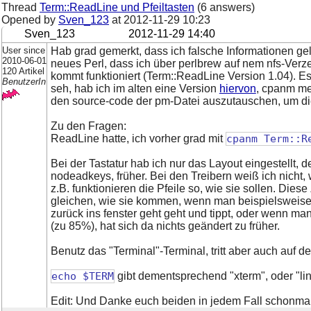
Thread
Term::ReadLine und Pfeiltasten
(6 answers)
Opened by
Sven_123
at
2012-11-29 10:23
Sven_123
2012-11-29 14:40
User since
Hab grad gemerkt, dass ich falsche Informationen gel
2010-06-01
neues Perl, dass ich über perlbrew auf nem nfs-Verzeic
120 Artikel
kommt funktioniert (Term::ReadLine Version 1.04). E
BenutzerIn
seh, hab ich im alten eine Version
hiervon
, cpanm mei
den source-code der pm-Datei auszutauschen, um di
Zu den Fragen:
ReadLine hatte, ich vorher grad mit
cpanm Term::R
Bei der Tastatur hab ich nur das Layout eingestellt, 
nodeadkeys, früher. Bei den Treibern weiß ich nicht,
z.B. funktionieren die Pfeile so, wie sie sollen. Di
gleichen, wie sie kommen, wenn man beispielsweise 
zurück ins fenster geht geht und tippt, oder wenn man
(zu 85%), hat sich da nichts geändert zu früher.
Benutz das "Terminal"-Terminal, tritt aber auch auf de
echo $TERM
gibt dementsprechend "xterm", oder "lin
Edit: Und Danke euch beiden in jedem Fall schonmal.