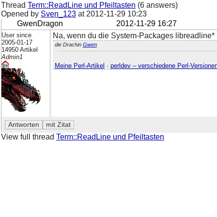
Thread
Term::ReadLine und Pfeiltasten
(6 answers)
Opened by
Sven_123
at
2012-11-29 10:23
GwenDragon
2012-11-29 16:27
User since
Na, wenn du die System-Packages libreadline* u
2005-01-17
die Drachin
Gwen
14950 Artikel
Admin1
Meine Perl-Artikel
·
perldev – verschiedene Perl-Versione
View full thread
Term::ReadLine und Pfeiltasten