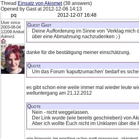
Thread
Einsatz von Akismet
(38 answers)
Opened by Gast at
2012-12-06 14:13
pq
2012-12-07 16:48
User since
Guest Gast
2003-08-04
Deine Aufforderung im Sinne von 'Verklag mich 
12209 Artikel
über eine Abmahnung nachzudenken ;-)
Admin1
danke für die bestätigung meiner einschätzung.
Quote
Um das Forum 'kaputtzumachen' bedarf es sicherli
es gibt schon eine weile immer mal wieder leute w
weltuntergang am 21.12.2012
Quote
Nein - nicht weggelassen.
Der Link wurde (wie bereits geschrieben) von Aki
Aber ich wollte Euch nicht im Unklaren über die
ein hinweis im posting wäre nett gewesen. akismet is