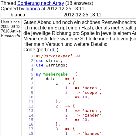
Thread
Sortierung nach Array
(18 answers)
Opened by
bianca
at
2012-12-25 18:11
bianca
2012-12-25 18:11
User since
Guten Abend und noch ein schönes Restweihnachtsf
2009-09-13
Ich möchte im Script einen Hash, der als mehrspaltig
7016 Artikel
die jeweilige Richtung pro Spalte in jeweils einem Ar
BenutzerIn
Meine erste Idee war eine Schleife innerhalb von {so
Hier mein Versuch und weitere Details:
Code (perl): (
dl
)
1
#!/usr/bin/perl -w
2
use
 strict
;
3
use
 warnings
;
4
5
my
%uebergabe
=
(
6
    data    
=>
{
7
1
=>
{
8
1
=>
'aaron'
,
9
2
=>
'suppe'
,
10
3
=>
10
,
11
}
,
12
2
=>
{
13
1
=>
'aaron'
,
14
2
=>
'zander'
,
15
3
=>
20
,
16
}
,
17
3
=>
{
18
1
=>
'hannes'
,