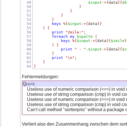
49
$input
->
{
data
}{
$b
50
}
51
}
52
}
53
}
54
keys
%
{
$input
->
{
data
}}
55
)
{
56
print
"Zeile:"
;
57
foreach
my
$spalte
(
58
keys
%
{
$input
->
{
data
}{
$zeile
}
59
)
{
60
print
" - "
.
$input
->
{
data
}{
$z
61
}
62
print
"\n"
;
63
}
64
}
Fehlermeldungen:
Quote
Useless use of numeric comparison (<=>) in void c
Useless use of string comparison (cmp) in void con
Useless use of numeric comparison (<=>) in void c
Useless use of string comparison (cmp) in void con
Can't call method "sortierprio" without a package o
Verliert also den Zusammenhang zwischen dem sort