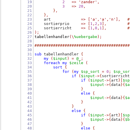
19
2
=>
'zander'
,
20
3
=>
20
,
21
}
,
22
}
,
23
    art             
=>
[
'a'
,
'a'
,
'n'
],
#
24
    sortierprio     
=>
[
1
,
2
,
3
],
#
25
    sortierricht    
=>
[
1
,
0
,
1
],
#
26
);
27
tabellenhandler
(\
%uebergabe
);
28
29
#########################################
30
31
sub
 tabellenhandler 
{
32
my
(
$input
)
=
@_
;
33
foreach
my
$zeile
(
34
sort
{
35
for
(
my
$sp_sort
=
0
;
$sp_sor
36
if
(
$input
->
{
sortierricht
37
if
(
$input
->
{
art
}
[
$sp
38
$input
->
{
data
}{
$a
39
}
40
else
{
41
$input
->
{
data
}{
$a
42
}
43
}
44
else
{
45
if
(
$input
->
{
art
}
[
$sp
46
$input
->
{
data
}{
$b
47
}
48
else
{