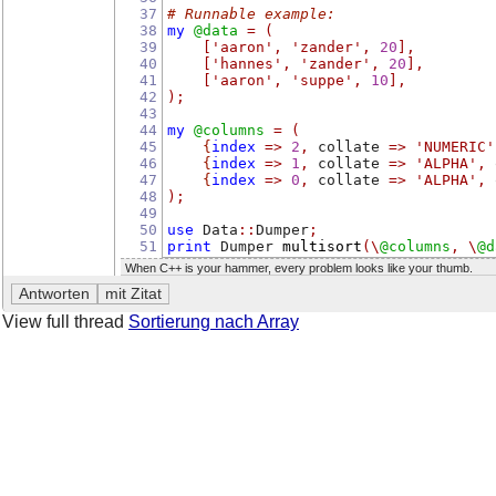
37
# Runnable example:
38
my
@data
=
(
39
[
'aaron'
,
'zander'
,
20
],
40
[
'hannes'
,
'zander'
,
20
],
41
[
'aaron'
,
'suppe'
,
10
],
42
);
43
44
my
@columns
=
(
45
{
index
=>
2
,
 collate 
=>
'NUMERIC'
46
{
index
=>
1
,
 collate 
=>
'ALPHA'
,
 
47
{
index
=>
0
,
 collate 
=>
'ALPHA'
,
 
48
);
49
50
use
 Data
::
Dumper
;
51
print
 Dumper 
multisort
(\
@columns
,
\
@d
When C++ is your hammer, every problem looks like your thumb.
View full thread
Sortierung nach Array