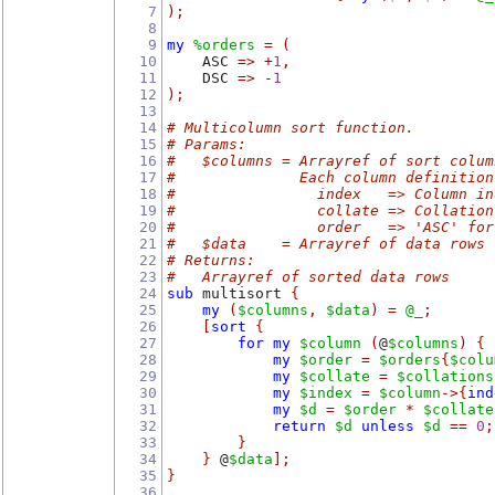
7
);
8
9
my
%orders
=
(
10
    ASC 
=>
+
1
,
11
    DSC 
=>
-
1
12
);
13
14
# Multicolumn sort function.
15
# Params:
16
#   $columns = Arrayref of sort colum
17
#              Each column definition
18
#                index   => Column in
19
#                collate => Collation
20
#                order   => 'ASC' for
21
#   $data    = Arrayref of data rows
22
# Returns:
23
#   Arrayref of sorted data rows
24
sub
 multisort 
{
25
my
(
$columns
,
$data
)
=
@_
;
26
[
sort
{
27
for
my
$column
(
@
$columns
)
{
28
my
$order
=
$orders
{
$colu
29
my
$collate
=
$collations
30
my
$index
=
$column
->
{
ind
31
my
$d
=
$order
*
$collate
32
return
$d
unless
$d
==
0
;
33
}
34
}
 @
$data
];
35
}
36