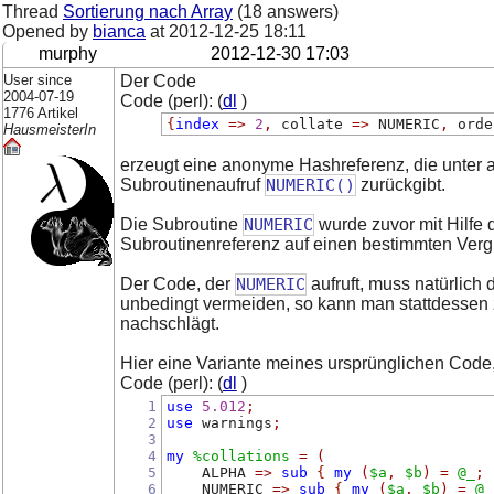
Thread
Sortierung nach Array
(18 answers)
Opened by
bianca
at
2012-12-25 18:11
murphy
2012-12-30 17:03
User since
Der Code
2004-07-19
Code (perl): (
dl
)
1776 Artikel
{
index
=>
2
,
 collate 
=>
 NUMERIC
,
 orde
HausmeisterIn
erzeugt eine anonyme Hashreferenz, die unter
Subroutinenaufruf
NUMERIC()
zurückgibt.
Die Subroutine
NUMERIC
wurde zuvor mit Hilfe
Subroutinenreferenz auf einen bestimmten Vergl
Der Code, der
NUMERIC
aufruft, muss natürlich
unbedingt vermeiden, so kann man stattdessen 
nachschlägt.
Hier eine Variante meines ursprünglichen Code, 
Code (perl): (
dl
)
1
use
5.012
;
2
use
 warnings
;
3
4
my
%collations
=
(
5
    ALPHA 
=>
sub
{
my
(
$a
,
$b
)
=
@_
;
6
    NUMERIC 
=>
sub
{
my
(
$a
,
$b
)
=
@_