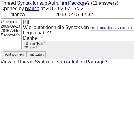
Thread
Syntax für sub Aufruf im Package?
(11 answers)
Opened by
bianca
at
2013-02-07 17:32
bianca
2013-02-07 17:32
User since
Hi!
2009-09-13
Wie lautet denn die Syntax von
meinmodul::meine
7016 Artikel
liegen habe?
BenutzerIn
Danke
10 print "Hallo"
20 goto 10
View full thread
Syntax für sub Aufruf im Package?